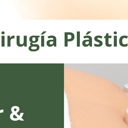
irugía Plásti
r &