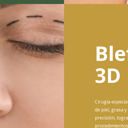
Ble
3D
Cirugía especia
de piel, grasa 
precisión, logr
procedimientos 