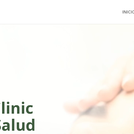
INICI
linic
Salud