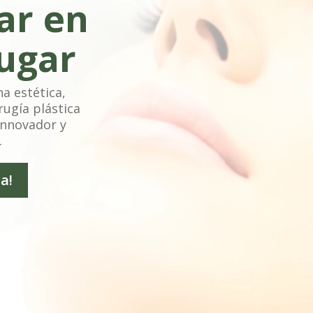
ar en
lugar
a estética,
rugía plástica
innovador y
.
ta!