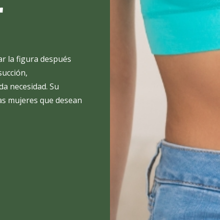
r
r la figura después
succión,
da necesidad. Su
 las mujeres que desean