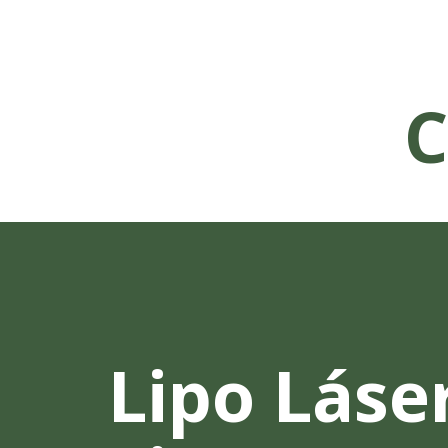
C
Lipo Láse