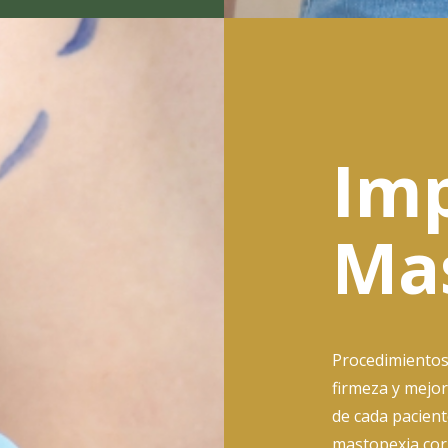
Imp
Ma
Procedimientos
firmeza y mejor
de cada pacient
mastopexia corr